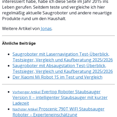
interessiert habe, habe ich diese Seite im Jahr 2015 ins
Leben gerufen. Seitdem teste und vergleiche ich hier
regelmäßig aktuelle Saugroboter und andere neuartige
Produkte rund um den Haushalt.
Weitere Artikel von
Jonas
.
Ähnliche Beiträge
Saugroboter mit Lasernavigation Test-Überblick,
Testsieger, Vergleich und Kaufberatung 2025/2026
Saugroboter mit Absaugstation Test-Überblick,
Testsieger, Vergleich und Kaufberatung 2025/2026
Der Xiaomi Mi Robot 1S im Test und Vergleich
Evertop Roboter Staubsauger
Vorheriger Artikel
Version II – intelligenter Staubsauger mit kurzer
Ladezeit
Proscenic 790T WIFI Staubsauger
Nächster Artikel
Roboter – Experteneinschätzung