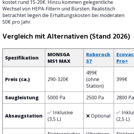
kostet rund 15-20€. Hinzu kommen gelegentliche
Wechsel von HEPA-Filtern und Bürsten. Realistisch
betrachtet liegen die Erhaltungskosten bei moderaten
50€ pro Jahr.
Vergleich mit Alternativen (Stand 2026)
MONSGA
Roborock
Ecovac
Spezifikation
MS1 MAX
S7
Pro+
499€
Preis (ca.)
290-320€
(ohne
399€
Station)
Saugleistung
5000 Pa
2500 Pa
2800 Pa
✅ Inklusive
✅ Inklu
Absaugstation
❌ Optional
(3,5 L)
(2,5 L)
Elektronischer
Vibrations-
Elektro