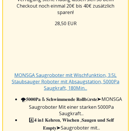
Checkout noch einmal 20€ bis 40€ zusätzlich
sparen!
28,50 EUR
MONSGA Saugroboter mit Wischfunktion, 3.5L
Staubsauger Roboter mit Absaugstation, 5000Pa
Saugkraft, 180Min...
🌪️𝟓𝟎𝟎𝟎𝐏𝐚 & 𝐒𝐜𝐡𝐰𝐢𝐦𝐦𝐞𝐧𝐝𝐞 𝐑𝐨𝐥𝐥𝐛ü𝐫𝐬𝐭𝐞➤MONSGA
Saugroboter Mit einer starken 5000Pa
Saugkraft...
4️⃣𝟒 𝐢𝐧𝟏 𝐊𝐞𝐡𝐫𝐞𝐧, 𝐖𝐢𝐬𝐜𝐡𝐞𝐧 ,𝐒𝐚𝐮𝐠𝐞𝐧 𝐮𝐧𝐝 𝐒𝐞𝐥𝐟
𝐄𝐦𝐩𝐭𝐲➤Saugroboter mit...