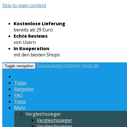
Skip to main content
Kostenlose Lieferung
bereits ab 29 Euro
Echte Reviews
von Usern
In Kooperation
mit den besten Shops
Staubsaugerroboter-tests.de
Toggle navigation
Tipps
Ratgeber
FAQ
Tests
Mehr
Vergleichssieger
Vergleichssieger
Vergleichssieger