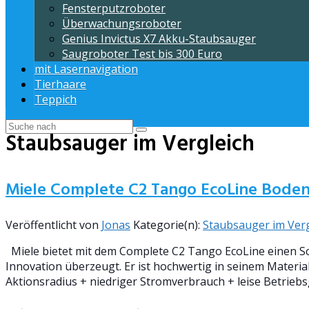
Fensterputzroboter
Überwachungsroboter
Genius Invictus X7 Akku-Staubsauger
Saugroboter Test bis 300 Euro
mit Lasernavigation
Tierhaare
Teppich
Staubsauger im Vergleich
Miele Complete C2 Tango EcoLine Bode
Veröffentlicht von
Jonas
Kategorie(n):
Staubsauger im Verg
Miele bietet mit dem Complete C2 Tango EcoLine einen Sc
Innovation überzeugt. Er ist hochwertig in seinem Material
Aktionsradius + niedriger Stromverbrauch + leise Betrie