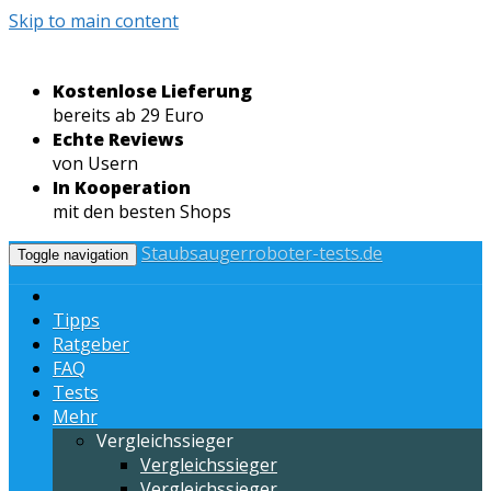
Skip to main content
Kostenlose Lieferung
bereits ab 29 Euro
Echte Reviews
von Usern
In Kooperation
mit den besten Shops
Staubsaugerroboter-tests.de
Toggle navigation
Tipps
Ratgeber
FAQ
Tests
Mehr
Vergleichssieger
Vergleichssieger
Vergleichssieger