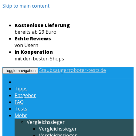
Skip to main content
Kostenlose Lieferung
bereits ab 29 Euro
Echte Reviews
von Usern
In Kooperation
mit den besten Shops
Staubsaugerroboter-tests.de
Toggle navigation
Tipps
Ratgeber
FAQ
Tests
Mehr
Vergleichssieger
Vergleichssieger
Vergleichssieger