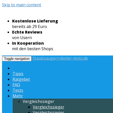
Skip to main content
Kostenlose Lieferung
bereits ab 29 Euro
Echte Reviews
von Usern
In Kooperation
mit den besten Shops
Staubsaugerroboter-tests.de
Toggle navigation
Tipps
Ratgeber
FAQ
Tests
Mehr
Vergleichssieger
Vergleichssieger
Vergleichssieger