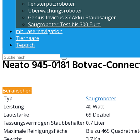
Fensterputzroboter
Überwachungsroboter
Genius Invictus X7 Akku-Staubsauger
Saugroboter Test bis 300 Euro
mit Lasernavigation
Tierhaare
Teppich
Neato 945-0181 Botvac-Connec
Bei
ansehen
Typ
Saugroboter
Leistung
40 Watt
Lautstärke
69 Dezibel
Fassungsvermögen Staubbehälter
0,7 Liter
Maximale Reinigungsfläche
Bis zu 465 Quadratmet
Gewicht
3,7 Kg