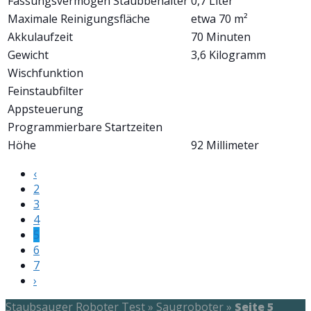
Fassungsvermögen Staubbehälter
0,7 Liter
Maximale Reinigungsfläche
etwa 70 m²
Akkulaufzeit
70 Minuten
Gewicht
3,6 Kilogramm
Wischfunktion
Feinstaubfilter
Appsteuerung
Programmierbare Startzeiten
Höhe
92 Millimeter
‹
2
3
4
5
6
7
›
Staubsauger Roboter Test
»
Saugroboter
»
Seite 5