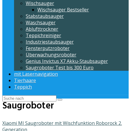
Wischsauger
Wischsauger Bestseller
Stabstaubsauger
Waschsauger
Ablufttrockner
Teppichreiniger
Industriestaubsauger
Fensterputzroboter
Überwachungsroboter
Genius Invictus X7 Akku-Staubsauger
Saugroboter Test bis 300 Euro
mit Lasernavigation
Tierhaare
Teppich
Saugroboter
Xiaomi MI Saugroboter mit Wischfunktion Roborock 2.
Generation