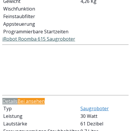
Gewicht
4,26 Kg
Wischfunktion
Feinstaubfilter
Appsteuerung
Programmierbare Startzeiten
iRobot Roomba 615 Saugroboter
Details
Bei
ansehen
Typ
Saugroboter
Leistung
30 Watt
Lautstärke
61 Dezibel