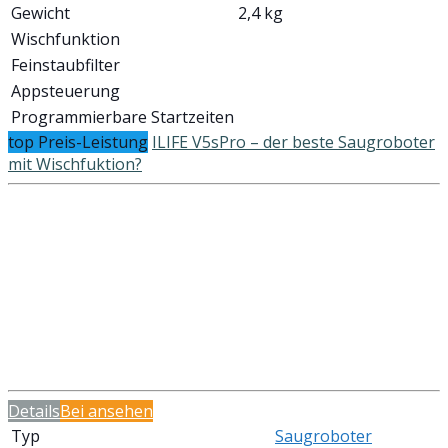
Gewicht
2,4 kg
Wischfunktion
Feinstaubfilter
Appsteuerung
Programmierbare Startzeiten
top Preis-Leistung
ILIFE V5sPro – der beste Saugroboter
mit Wischfuktion?
Details
Bei
ansehen
Typ
Saugroboter