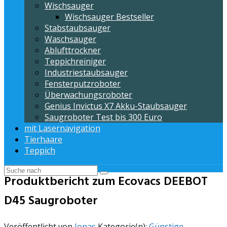
Wischsauger
Wischsauger Bestseller
Stabstaubsauger
Waschsauger
Ablufttrockner
Teppichreiniger
Industriestaubsauger
Fensterputzroboter
Überwachungsroboter
Genius Invictus X7 Akku-Staubsauger
Saugroboter Test bis 300 Euro
mit Lasernavigation
Tierhaare
Teppich
Produktbericht zum Ecovacs DEEBOT
D45 Saugroboter
Veröffentlicht von
Jonas
Kategorie(n):
Günstige