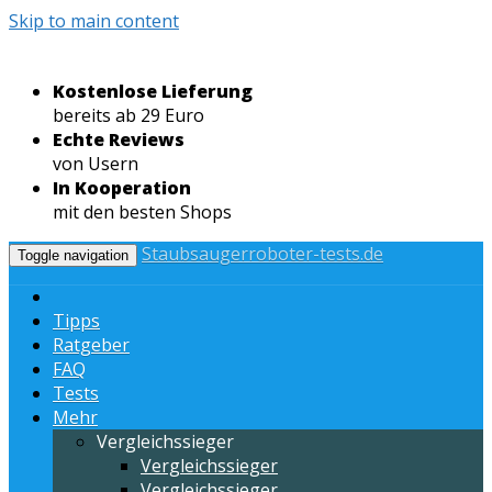
Skip to main content
Kostenlose Lieferung
bereits ab 29 Euro
Echte Reviews
von Usern
In Kooperation
mit den besten Shops
Staubsaugerroboter-tests.de
Toggle navigation
Tipps
Ratgeber
FAQ
Tests
Mehr
Vergleichssieger
Vergleichssieger
Vergleichssieger