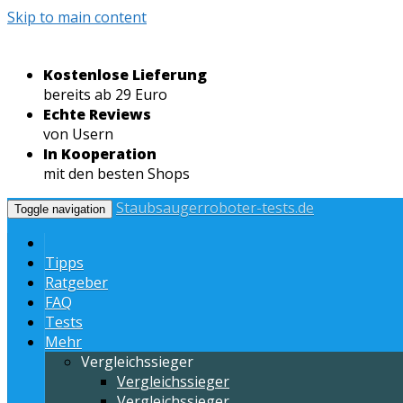
Skip to main content
Kostenlose Lieferung
bereits ab 29 Euro
Echte Reviews
von Usern
In Kooperation
mit den besten Shops
Staubsaugerroboter-tests.de
Toggle navigation
Tipps
Ratgeber
FAQ
Tests
Mehr
Vergleichssieger
Vergleichssieger
Vergleichssieger