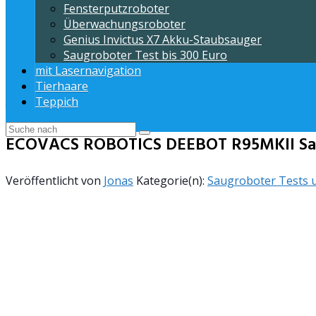
Fensterputzroboter
Überwachungsroboter
Genius Invictus X7 Akku-Staubsauger
Saugroboter Test bis 300 Euro
mit Lasernavigation
Tierhaare
Teppich
ECOVACS ROBOTICS DEEBOT R95MKII Sa
Veröffentlicht von
Jonas
Kategorie(n):
Saugroboter Tests u