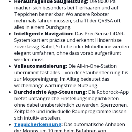
Herausragende Saugleistung:
Die 8000 Pa
machen sich besonders bei Tierhaaren und auf
Teppichen bemerkbar. Wo andere Roboter
mehrmals fahren müssen, schafft der QV35A oft
alles in einem Durchgang.
Intelligente Navigation:
Das PreciSense LiDAR-
System kartiert präzise und erkennt Hindernisse
zuverlässig. Kabel, Schuhe oder Möbelbeine werden
elegant umfahren, ohne dass vorab aufgeräumt
werden muss.
Vollautomatisierung:
Die All-in-One-Station
übernimmt fast alles – von der Staubentleerung bis
zur Moppreinigung. Im Alltag bedeutet das
wochenlange wartungsfreie Nutzung.
Durchdachte App-Steuerung:
Die Roborock-App
bietet umfangreiche Einstellungsmöglichkeiten
ohne dabei unübersichtlich zu werden. Sperrzonen,
Zeitpläne und individuelle Raumprogramme lassen
sich intuitiv erstellen.
Teppicherkennung
:
Das automatische Anheben
der Mopps um 10 mm beim Befahren von