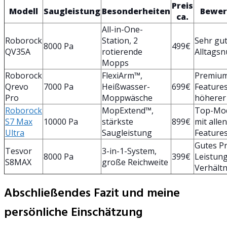
Preis
Modell
Saugleistung
Besonderheiten
Bewer
ca.
All-in-One-
Roborock
Station, 2
Sehr gut
8000 Pa
499€
QV35A
rotierende
Alltags
Mopps
Roborock
FlexiArm™,
Premiu
Qrevo
7000 Pa
Heißwasser-
699€
Features
Pro
Moppwäsche
höherer 
Roborock
MopExtend™,
Top-Mod
S7 Max
10000 Pa
stärkste
899€
mit allen
Ultra
Saugleistung
Feature
Gutes Pr
Tesvor
3-in-1-System,
8000 Pa
399€
Leistung
S8MAX
große Reichweite
Verhältn
Abschließendes Fazit und meine
persönliche Einschätzung