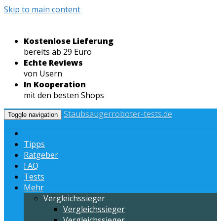
Skip to main content
Kostenlose Lieferung
bereits ab 29 Euro
Echte Reviews
von Usern
In Kooperation
mit den besten Shops
Staubsaugerroboter-tests.de
Toggle navigation
Tipps
Ratgeber
FAQ
Tests
Mehr
Vergleichssieger
Vergleichssieger
Vergleichssieger