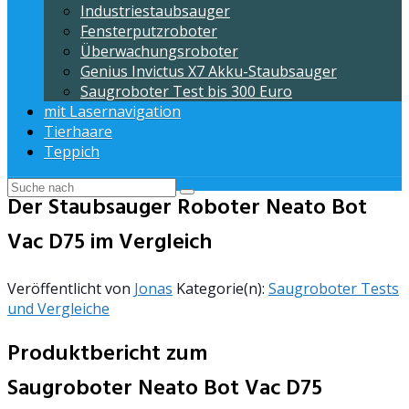
Industriestaubsauger
Fensterputzroboter
Überwachungsroboter
Genius Invictus X7 Akku-Staubsauger
Saugroboter Test bis 300 Euro
mit Lasernavigation
Tierhaare
Teppich
Der Staubsauger Roboter Neato Bot
Vac D75 im Vergleich
Veröffentlicht von
Jonas
Kategorie(n):
Saugroboter Tests
und Vergleiche
Produktbericht zum
Saugroboter Neato Bot Vac D75