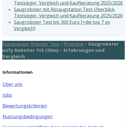
Testsieger, Vergleich und Kaufberatung 2025/2026
Saugroboter mit Absaugstation Test-Überblick,
Testsieger, Vergleich und Kaufberatung 2025/2026
Saugroboter Test bis 300 Euro [+die top 7 im
Vergleich]
Staubsauger Roboter Test
»
Produkte
»
Saugroboter
eufy RoboVac 11S (Slim) – Erfahrungen und
Vergleich
Informationen
Über uns
Jobs
Bewertungskriterien
Nutzungsbedingungen