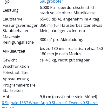
Typ
Saugroboter
6.000 Pa - überdurchschnittlich
Leistung
stark solide obere Mittelklasse.
Lautstärke
65–68 dB(A), angenehm im Alltag.
Fassungsvermögen
350 ml (für Haustierbesitzer etwas
Staubbehälter
klein, häufiger zu leeren).
Maximale
300 m² pro Akkuladung.
Reinigungsfläche
bis zu 180 min, realistisch etwa 150–
Akkulaufzeit
180 min je nach Modus.
Gewicht
ca. 4,8 kg, recht gut tragbar.
Wischfunktion
Feinstaubfilter
Appsteuerung
Programmierbare
Startzeiten
Höhe
9,6 cm (passt unter viele Möbel).
0
Signale
1337
WhatsApp
0
Shares
0
Tweets
0
Shares
mailen