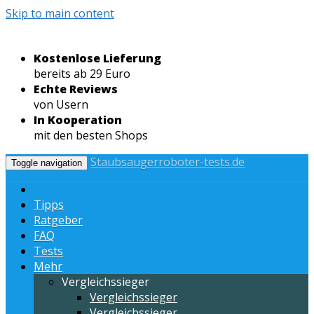
Skip to main content
Kostenlose Lieferung
bereits ab 29 Euro
Echte Reviews
von Usern
In Kooperation
mit den besten Shops
Staubsaugerroboter-tests.de
Toggle navigation
Tipps
Ratgeber
FAQ
Tests
Mehr
Vergleichssieger
Vergleichssieger
Vergleichssieger