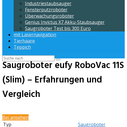
Industriestaubsauger
Fensterputzroboter
Überwachungsroboter
Genius Invictus X7 Akku-Staubsauger
Saugroboter Test bis 300 Euro
mit Lasernavigation
Tierhaare
Teppich
Saugroboter eufy RoboVac 11S
(Slim) – Erfahrungen und
Vergleich
Bei
ansehen
Typ
Saugroboter