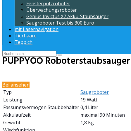
Fensterputzroboter
Überwachungsroboter
Genius Invictus X7 Akku-Staubsauger
Saugroboter Test bis 300 Euro
mit Lasernavigation
Tierhaare
Teppich
PUPPYOO Roboterstaubsauger
Bei
ansehen
Typ
Saugroboter
Leistung
19 Watt
Fassungsvermögen Staubbehälter
0,4 Liter
Akkulaufzeit
maximal 90 Minuten
Gewicht
1,8 Kg
Wischfunktion