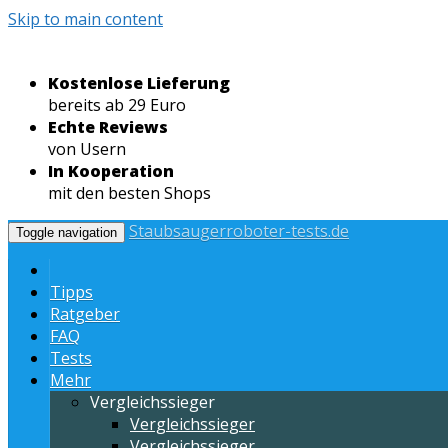
Skip to main content
Kostenlose Lieferung
bereits ab 29 Euro
Echte Reviews
von Usern
In Kooperation
mit den besten Shops
Staubsaugerroboter-tests.de
Toggle navigation
Tipps
Ratgeber
FAQ
Tests
Mehr
Vergleichssieger
Vergleichssieger
Vergleichssieger