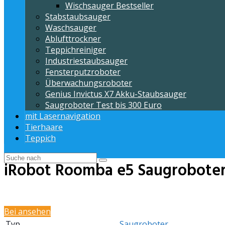
Wischsauger Bestseller
Stabstaubsauger
Waschsauger
Ablufttrockner
Teppichreiniger
Industriestaubsauger
Fensterputzroboter
Überwachungsroboter
Genius Invictus X7 Akku-Staubsauger
Saugroboter Test bis 300 Euro
mit Lasernavigation
Tierhaare
Teppich
iRobot Roomba e5 Saugrobote
Bei
ansehen
Typ
Saugroboter