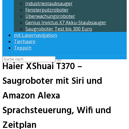
Industriestaubsauger
Fensterputzroboter
Überwachungsroboter
Genius Invictus X7 Akku-Staubsauger
Saugroboter Test bis 300 Euro
mit Lasernavigation
Tierhaare
Teppich
Haier XShuai T370 –
Saugroboter mit Siri und
Amazon Alexa
Sprachsteuerung, Wifi und
Zeitplan