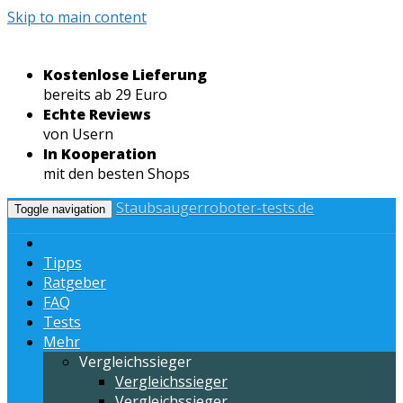
Skip to main content
Kostenlose Lieferung
bereits ab 29 Euro
Echte Reviews
von Usern
In Kooperation
mit den besten Shops
Staubsaugerroboter-tests.de
Toggle navigation
Tipps
Ratgeber
FAQ
Tests
Mehr
Vergleichssieger
Vergleichssieger
Vergleichssieger