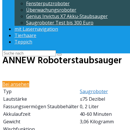
Fensterputzroboter
Überwachungsroboter
Genius Invictus X7 Akku-Staubsauger
Saugroboter Test bis 300 Euro
mit Lasernavigation
Tierhaare
Teppich
ANNEW Roboterstaubsauger
Bei
ansehen
Typ
Saugroboter
Lautstärke
≤75 Dezibel
Fassungsvermögen Staubbehälter
0, 2 Liter
Akkulaufzeit
40-60 Minuten
Gewicht
3,06 Kilogramm
Wischfunktion