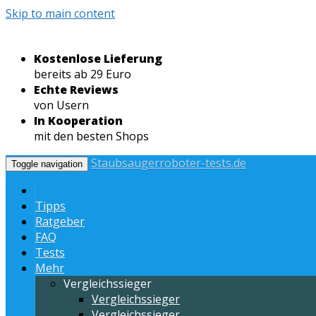
Skip to main content
Kostenlose Lieferung
bereits ab 29 Euro
Echte Reviews
von Usern
In Kooperation
mit den besten Shops
Staubsaugerroboter-tests.de
Toggle navigation
Tipps
Ratgeber
FAQ
Tests
Mehr
Vergleichssieger
Vergleichssieger
Vergleichssieger