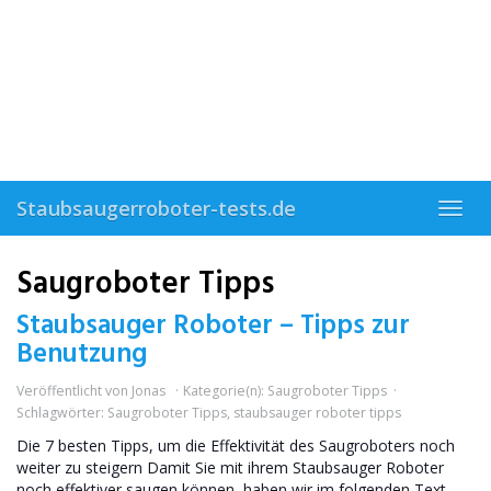
Skip
to
main
content
Staubsaugerroboter-tests.de
Toggl
navig
Saugroboter Tipps
Staubsauger Roboter – Tipps zur
Benutzung
Veröffentlicht von
Jonas
Kategorie(n):
Saugroboter Tipps
Schlagwörter:
Saugroboter Tipps
,
staubsauger roboter tipps
Die 7 besten Tipps, um die Effektivität des Saugroboters noch
weiter zu steigern Damit Sie mit ihrem Staubsauger Roboter
noch effektiver saugen können, haben wir im folgenden Text