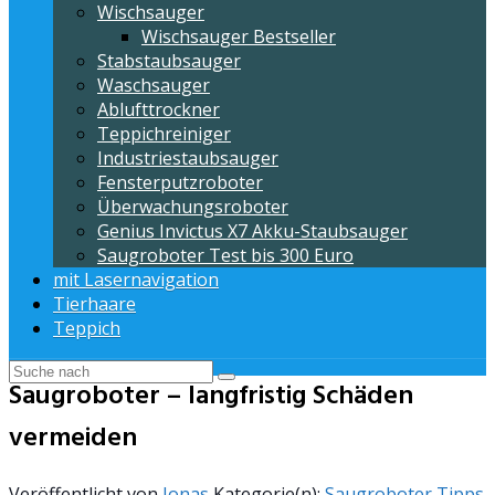
Wischsauger
Wischsauger Bestseller
Stabstaubsauger
Waschsauger
Ablufttrockner
Teppichreiniger
Industriestaubsauger
Fensterputzroboter
Überwachungsroboter
Genius Invictus X7 Akku-Staubsauger
Saugroboter Test bis 300 Euro
mit Lasernavigation
Tierhaare
Teppich
Saugroboter – langfristig Schäden
vermeiden
Veröffentlicht von
Jonas
Kategorie(n):
Saugroboter Tipps