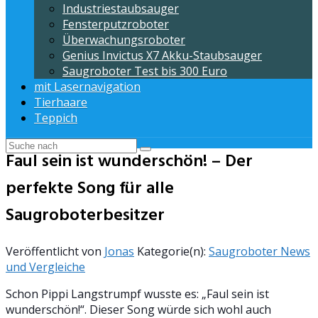
Industriestaubsauger
Fensterputzroboter
Überwachungsroboter
Genius Invictus X7 Akku-Staubsauger
Saugroboter Test bis 300 Euro
mit Lasernavigation
Tierhaare
Teppich
Faul sein ist wunderschön! – Der
perfekte Song für alle
Saugroboterbesitzer
Veröffentlicht von
Jonas
Kategorie(n):
Saugroboter News
und Vergleiche
Schon Pippi Langstrumpf wusste es: „Faul sein ist
wunderschön!“. Dieser Song würde sich wohl auch