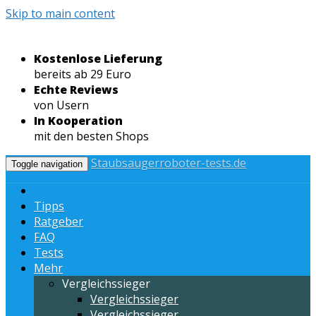
Skip to main content
Kostenlose Lieferung
bereits ab 29 Euro
Echte Reviews
von Usern
In Kooperation
mit den besten Shops
Staubsaugerroboter-tests.de
Toggle navigation
Tipps
Ratgeber
FAQ
Tests
Mehr
Vergleichssieger
Vergleichssieger
Vergleichssieger